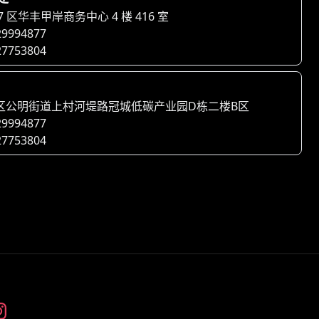
 区华丰甲岸商务中心 4 楼 416 室
 29994877
 27753804
区公明街道上村河堤路冠城低碳产业园D栋二楼B区
 29994877
 27753804