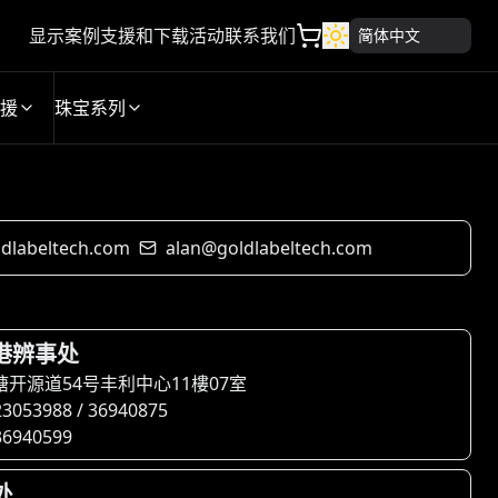
显示案例
支援和下载
活动
联系我们
简体中文
援
珠宝系列
ldlabeltech.com
alan@goldlabeltech.com
香港辨事处
开源道54号丰利中心11樓07室
23053988 / 36940875
 36940599
处