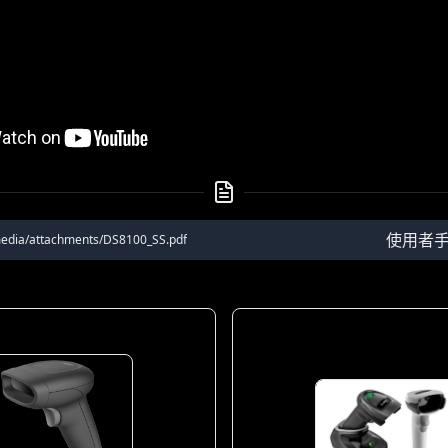
使用者
media/attachments/DS8100_SS.pdf