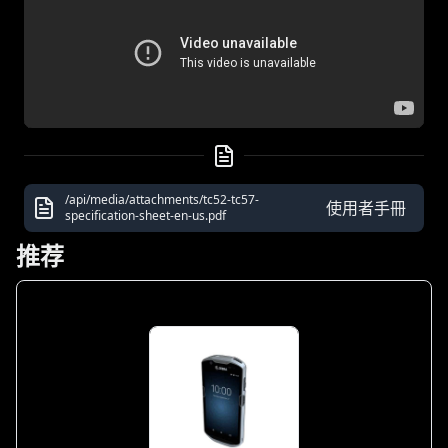
/api/media/attachments/tc52-tc57-
使用者手冊
specification-sheet-en-us.pdf
推荐