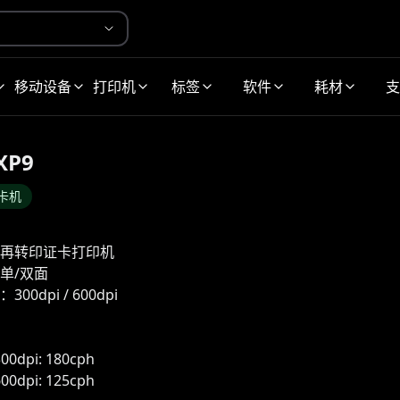
移动设备
打印机
标签
软件
耗材
支
XP9
卡机
再转印证卡打印机
单/双面
00dpi / 600dpi
300dpi: 180cph
600dpi: 125cph