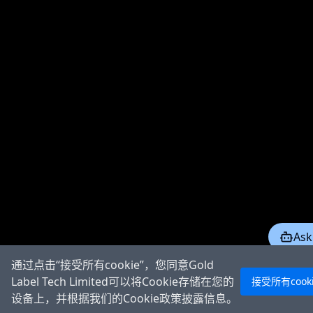
Ask
通过点击“接受所有cookie”，您同意Gold
Label Tech Limited可以将Cookie存储在您的
接受所有cook
设备上，并根据我们的Cookie政策披露信息。