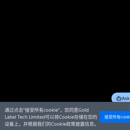
Ask
通过点击“接受所有cookie”，您同意Gold
Label Tech Limited可以将Cookie存储在您的
接受所有cook
设备上，并根据我们的Cookie政策披露信息。