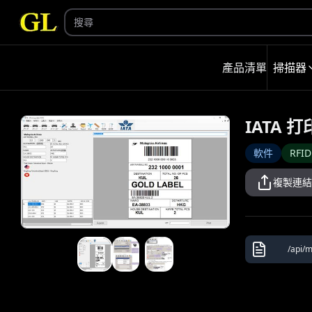
產品清單
掃描器
IATA 
軟件
RFI
複製連結
/api/