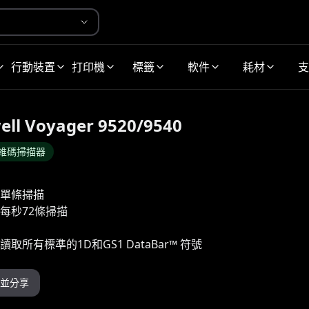
行動裝置
打印機
標籤
軟件
耗材
支
ll Voyager 9520/9540
維碼掃描器
單條掃描
每秒72條掃描
取所有標準的1D和GS1 DataBar™ 符號
並分享