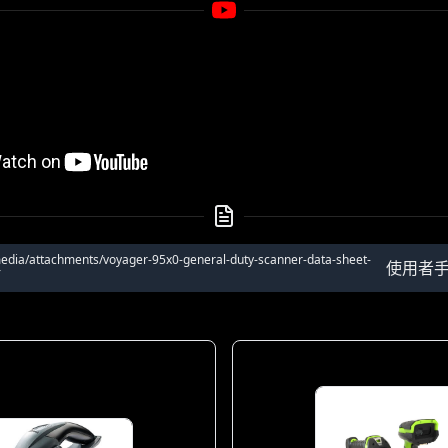
media/attachments/voyager-95x0-general-duty-scanner-data-sheet-
使用者