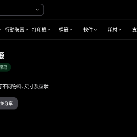
行動裝置
打印機
標籤
軟件
耗材
支
籤
標籤
籤有不同物料, 尺寸及型狀
並分享