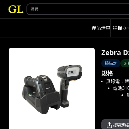
產品清單
掃描器
Zebra D
掃描器
無
規格
無線電：藍牙
電池31
複製連結