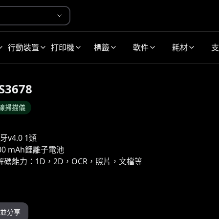
行動裝置
打印機
標籤
軟件
耗材
支
S3678
線掃描儀
v4.0 1類
00 mAh鋰離子電池
解碼能力：1D，2D，OCR，照片，文檔等
並分享