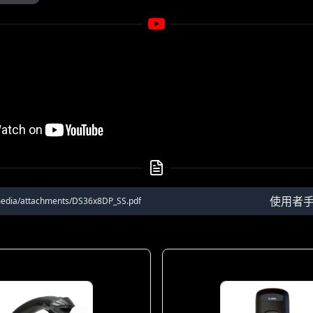
使用者
media/attachments/DS36x8DP_SS.pdf